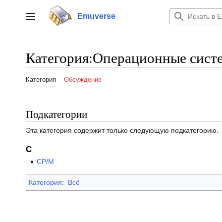
Перейти
к
Emuverse
Переключить боковую панель
содержанию
Категория
:
Операционные сист
Категория
Обсуждение
Подкатегории
Эта категория содержит только следующую подкатегорию.
C
CP/M
Категория
:
Всё