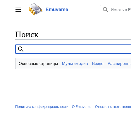
Перейти
к
Emuverse
Переключить боковую панель
содержанию
Поиск
Основные страницы
Мультимедиа
Везде
Расширенн
Политика конфиденциальности
О Emuverse
Отказ от ответствен