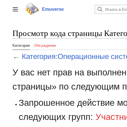
Перейти
к
Emuverse
Переключить боковую панель
содержанию
Просмотр кода страницы Катег
Категория
Обсуждение
←
Категория:Операционные сис
У вас нет прав на выполне
страницы» по следующим п
Запрошенное действие мо
следующих групп:
Участн