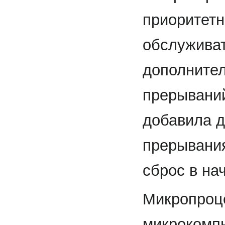
приоритет
обслуживат
дополнител
прерываний
добавила д
прерывания
сброс в на
Микропроце
микрокомпь