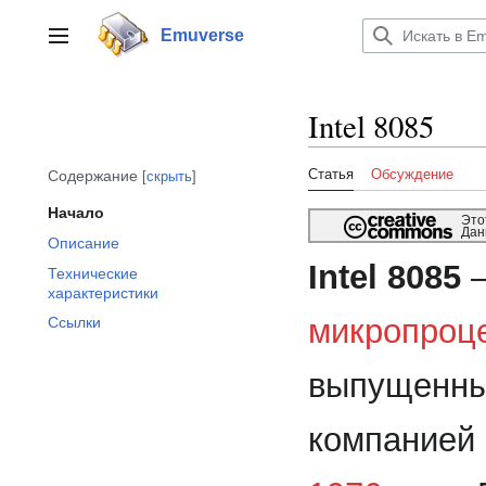
Перейти
к
Emuverse
Переключить боковую панель
содержанию
Intel 8085
Статья
Обсуждение
Содержание
скрыть
Начало
Это
Дан
Описание
Intel 8085
—
Технические
характеристики
микропроц
Ссылки
выпущенн
компанией