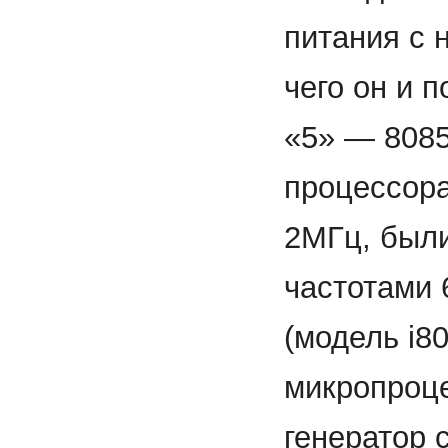
питания с 
чего он и 
«5» — 8085
процессора
2МГц, были
частотами 
(модель i8
микропроце
генератор 