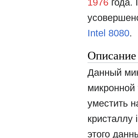
1976
года. 
усовершен
Intel 8080
.
Описание
Данный мик
микронной 
уместить н
кристаллу 
этого данн