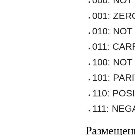
000: NOT
001: ZER
010: NO
011: CAR
100: NOT
101: PAR
110: POS
111: NEG
Размещени