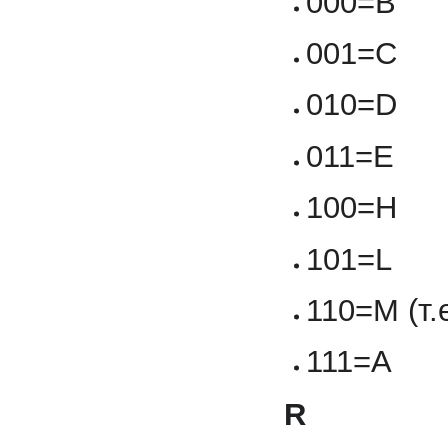
000=B
001=C
010=D
011=E
100=H
101=L
110=М (т.е
111=A
R