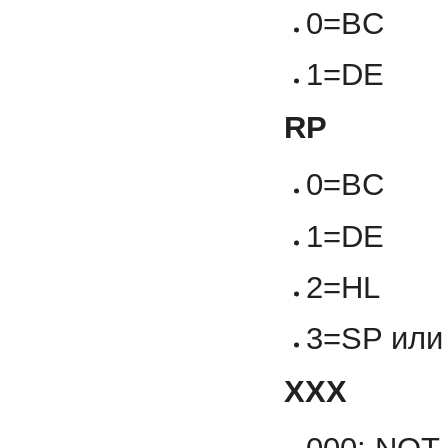
0=BC
1=DE
RP
0=BC
1=DE
2=HL
3=SP или
XXX