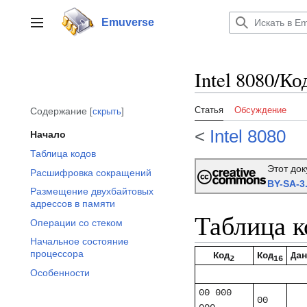
Перейти
к
Emuverse
Переключить боковую панель
содержанию
Intel 8080/К
Статья
Обсуждение
Содержание
скрыть
<
Intel 8080
Начало
Таблица кодов
Этот до
Расшифровка сокращений
BY-SA-3
Размещение двухбайтовых
адрессов в памяти
Таблица к
Операции со стеком
Начальное состояние
процессора
Код
Код
Дан
2
16
Особенности
00 000
00