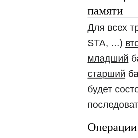
памяти
Для всех т
STA, ...)
вт
младший
б
старший
ба
будет состо
последоват
Операции 