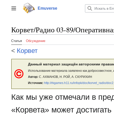
Перейти
к
Emuverse
Переключить боковую панель
содержанию
Корвет/Радио 03-89/Оперативна
Статья
Обсуждение
<
Корвет
Данный материал защищён авторскими правам
Использование материала заявлено как добросовестное, 
Автор:
С. АХМАНОВ, Н. РОЙ, А. СКУРИХИН
Источник:
http://rkgames.h11.ru/infopk/doc/korvet_radio/doc2
Как мы уже отмечали в пре
«Корвета» может достигать 