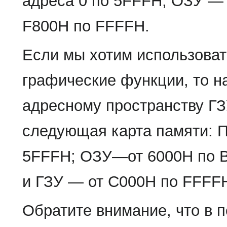
адреса 0 по 5FFFH; ОЗУ — 
F800H по FFFFH.
Если мы хотим использоват
графические функции, то н
адресному пространству ГЗ
следующая карта памяти: П
5FFFH; ОЗУ—от 6000Н по 
и ГЗУ — от С000Н по FFFF
Обратите внимание, что в 