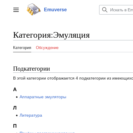
Перейти
к
Emuverse
Переключить боковую панель
содержанию
Категория
:
Эмуляция
Категория
Обсуждение
Подкатегории
В этой категории отображается 4 подкатегории из имеющихс
А
Аппаратные эмуляторы
Л
Литература
П