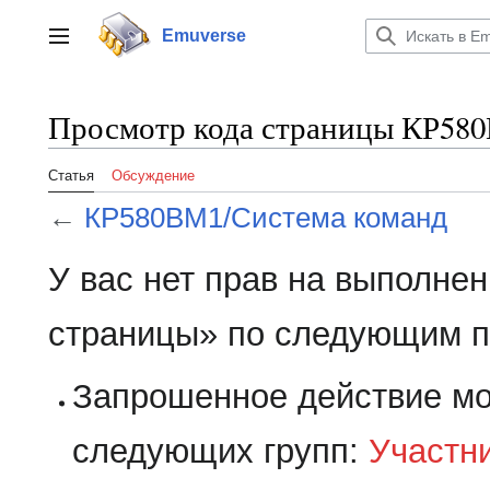
Перейти
к
Emuverse
Переключить боковую панель
содержанию
Просмотр кода страницы КР58
Статья
Обсуждение
←
КР580ВМ1/Система команд
У вас нет прав на выполне
страницы» по следующим п
Запрошенное действие мо
следующих групп:
Участн