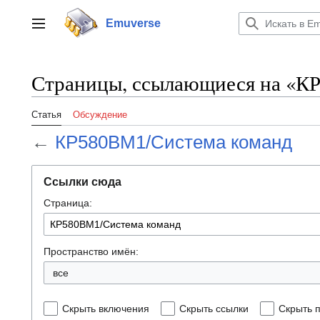
Перейти
к
Emuverse
Переключить боковую панель
содержанию
Страницы, ссылающиеся на «К
Статья
Обсуждение
←
КР580ВМ1/Система команд
Ссылки сюда
Страница:
Пространство имён:
все
Скрыть включения
Скрыть ссылки
Скрыть 