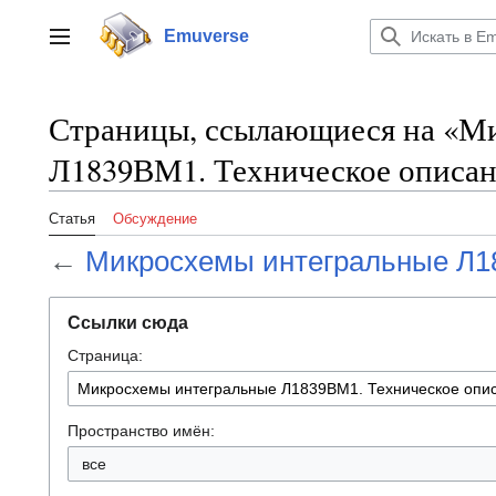
Перейти
к
Emuverse
Переключить боковую панель
содержанию
Страницы, ссылающиеся на «М
Л1839ВМ1. Техническое описа
Статья
Обсуждение
←
Микросхемы интегральные Л1
Ссылки сюда
Страница:
Пространство имён:
все