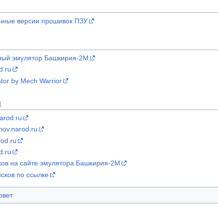
чные версии прошивок ПЗУ
ный эмулятор Башкирия-2М
d.ru
tor by Mech Warrior
ы
narod.ru
nov.narod.ru
rod.ru
d.ru
ков на сайте эмулятора Башкирия-2М
сков по ссылке
рвет