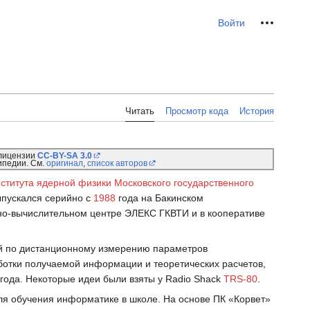
Персональные инс
Войти
Читать
Просмотр кода
История
 лицензии
CC-BY-SA 3.0
ипедии. См.
оригинал
,
список авторов
ститута ядерной физики Московского государственного
ыпускался серийно с
1988
года на Бакинском
но-вычислительном центре ЭЛЕКС ГКВТИ и в кооперативе
ой по дистанционному измерению параметров
ботки получаемой информации и теоретических расчетов,
года. Некоторые идеи были взяты у Radio Shack
TRS-80
.
ля обучения информатике в школе. На основе ПК «Корвет»