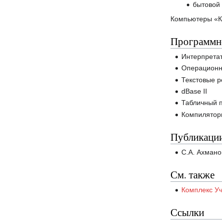
бытовой 
Компьютеры «Ко
Программно
Интерпрета
Операцион
Текстовые р
dBase II
Табличный п
Компиляторы
Публикаци
С.А. Ахмано
См. также
Комплекс У
Ссылки