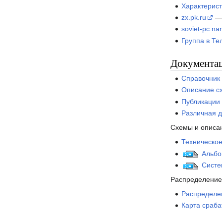
Характерис
zx.pk.ru
— 
soviet-pc.na
Группа в Те
Документа
Справочник
Описание с
Публикации
Различная 
Схемы и описан
Техническо
Альбо
Систе
Распределение
Распределе
Карта сраб