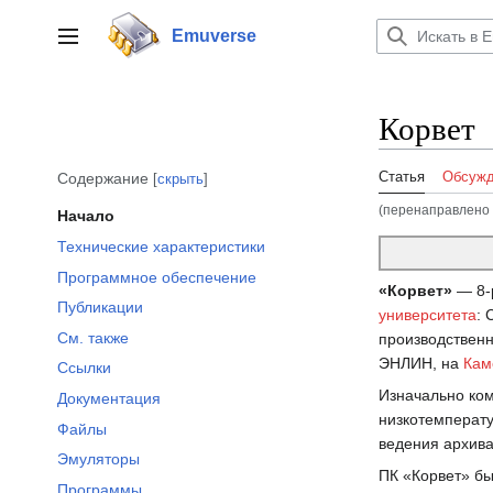
Перейти
к
Emuverse
Переключить боковую панель
содержанию
Корвет
Статья
Обсужд
Содержание
скрыть
(перенаправлено 
Начало
Технические характеристики
Программное обеспечение
«Корвет»
— 8-
Публикации
университета
: 
См. также
производствен
ЭНЛИН, на
Кам
Ссылки
Изначально ко
Документация
низкотемперату
Файлы
ведения архива
Эмуляторы
ПК «Корвет» бы
Программы