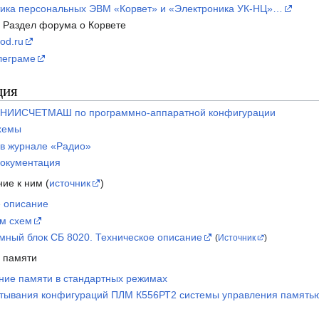
тика персональных ЭВМ «Корвет» и «Электроника УК-НЦ»…
Раздел форума о Корвете
rod.ru
леграме
ция
 НИИСЧЕТМАШ по программно-аппаратной конфигурации
хемы
 в журнале «Радио»
документация
ие к ним (
источник
)
е описание
м схем
мный блок СБ 8020. Техническое описание
(
Источник
)
 памяти
ние памяти в стандартных режимах
атывания конфигураций ПЛМ К556РТ2 системы управления память