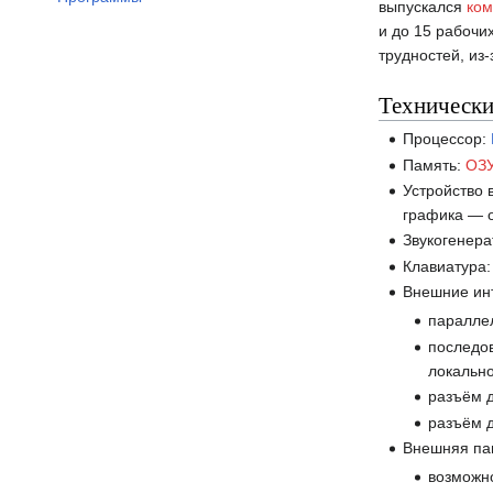
выпускался
ком
и до 15 рабочи
трудностей, из
Технически
Процессор:
Память:
ОЗ
Устройство 
графика — 
Звукогенера
Клавиатура:
Внешние ин
паралле
последо
локально
разъём 
разъём д
Внешняя па
возможн