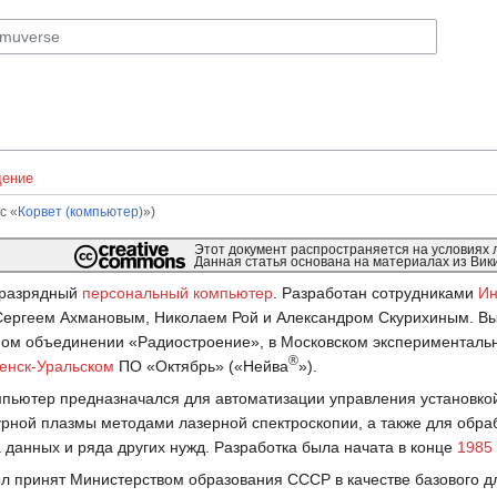
ение
с «
Корвет (компьютер)
»)
Этот документ распространяется на условиях
Данная статья основана на материалах из Вик
разрядный
персональный компьютер
. Разработан сотрудниками
Ин
Сергеем Ахмановым, Николаем Рой и Александром Скурихиным. В
ном объединении «Радиостроение», в Московском эксперименталь
®
енск-Уральском
ПО «Октябрь» («Нейва
»).
мпьютер предназначался для автоматизации управления установк
рной плазмы методами лазерной спектроскопии, а также для обра
 данных и ряда других нужд. Разработка была начата в конце
1985
л принят Министерством образования СССР в качестве базового д