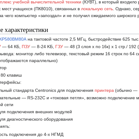
плекс учебной вычислительной техники
(КУВТ), в который входило
х мест учащихся (ПК8010), связанных в
локальную сеть
. Однако, с
-за чего компьютер «запоздал» и не получил ожидаемого широкого
е характеристики
КР580ВМ80А
на тактовой частоте 2,5 МГц, быстродействие 625 тыс.
У
— 64 КБ,
ПЗУ
— 8-24 KБ,
ГЗУ
— 48 (3 слоя х по 16к) х 1 стр./ 192 (
вывода: монитор либо телевизор, текстовый режим 16 строк по 64 с
отображаются параллельно)
тор
 80 клавиш
терфейсы:
льный стандарта Centronics для подключения
принтера
(обычно — 
вательные — RS-232C и «токовая петля», возможно подключение 
й сети
для подключения внешних модулей
ля диагностического оборудования
мять:
ость подключения до 4-х НГМД