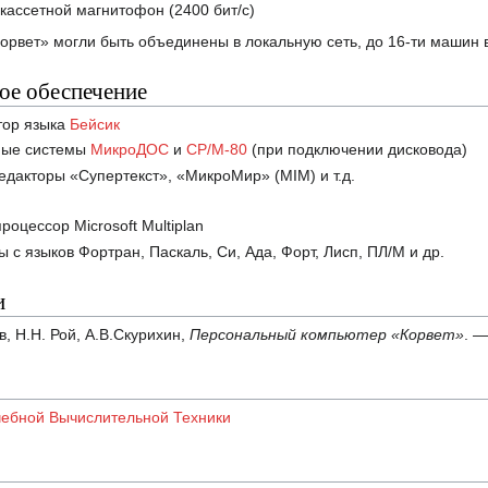
кассетной магнитофон (2400 бит/с)
рвет» могли быть объединены в локальную сеть, до 16-ти машин в
е обеспечение
тор языка
Бейсик
ные системы
МикроДОС
и
CP/M-80
(при подключении дисковода)
едакторы «Супертекст», «МикроМир» (MIM) и т.д.
роцессор Microsoft Multiplan
 с языков Фортран, Паскаль, Си, Ада, Форт, Лисп, ПЛ/М и др.
и
в, Н.Н. Рой, А.В.Скурихин,
Персональный компьютер «Корвет»
. —
чебной Вычислительной Техники