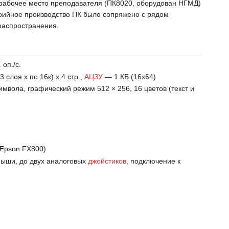
 рабочее место преподавателя (ПК8020, оборудован НГМД)
ерийное производство ПК было сопряжено с рядом
 распространения.
 оп./с.
3 слоя х по 16к) х 4 стр.,
АЦЗУ
— 1 КБ (16х64)
имвола, графический режим 512 × 256, 16 цветов (текст и
Epson FX800)
мыши, до двух аналоговых
джойстиков
, подключение к