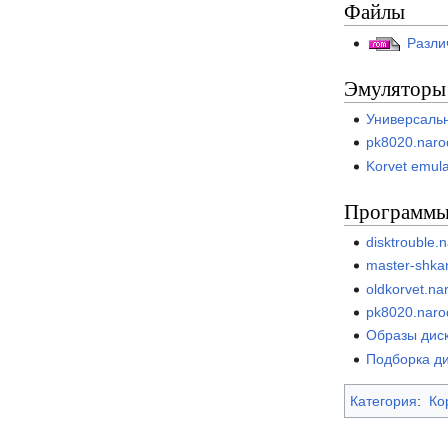
Файлы
Разли
Эмуляторы
Универсаль
pk8020.naro
Korvet emula
Программ
disktrouble.
master-shka
oldkorvet.na
pk8020.naro
Образы дис
Подборка ди
Категория
:
Ко