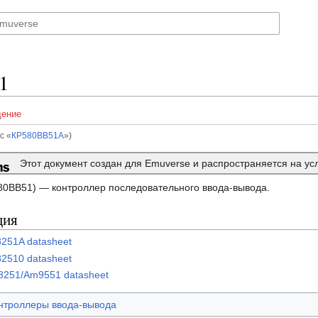
51
ение
с «
КР580ВВ51А
»)
Этот документ создан для Emuverse и распространяется на у
0ВВ51) — контроллер последовательного ввода-вывода.
ция
 8251A datasheet
 82510 datasheet
8251/Am9551 datasheet
нтроллеры ввода-вывода