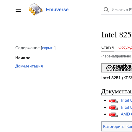
Перейти
к
Emuverse
Переключить боковую панель
содержанию
Intel 82
Статья
Обсужд
Содержание
скрыть
(перенаправлено 
Начало
Документация
Intel 8251
(КР58
Документа
Intel
Intel
AMD 
Категория
:
Ко