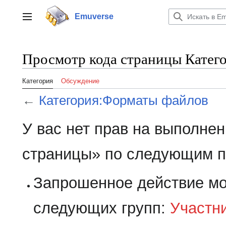
Перейти
к
Emuverse
Переключить боковую панель
содержанию
Просмотр кода страницы Катег
Категория
Обсуждение
←
Категория:Форматы файлов
У вас нет прав на выполне
страницы» по следующим п
Запрошенное действие мо
следующих групп:
Участн