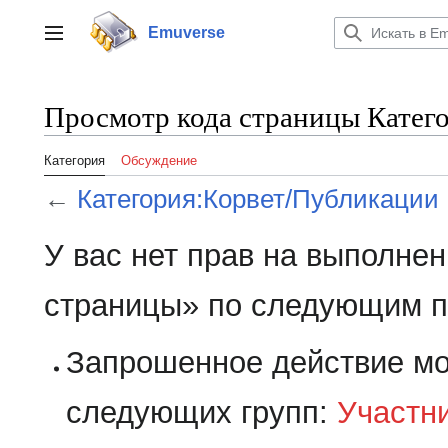
Перейти
к
Emuverse
Переключить боковую панель
содержанию
Просмотр кода страницы Катег
Категория
Обсуждение
←
Категория:Корвет/Публикации
У вас нет прав на выполне
страницы» по следующим п
Запрошенное действие мо
следующих групп:
Участн